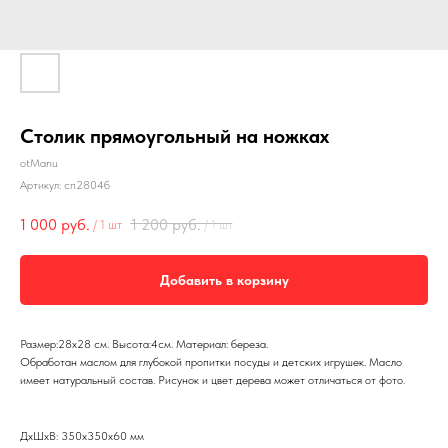
Столик прямоугольный на ножках
otManu
Артикул:
сп2804б
1 000
руб.
1 200
руб.
/
1 шт
/
1 шт
Добавить в корзину
Размер:28х28 см. Высота:4см. Материал: береза.
Обработан маслом для глубокой пропитки посуды и детских игрушек. Масло
имеет натуральный состав. Рисунок и цвет дерева может отличаться от фото.
ДxШxВ: 350x350x60 мм