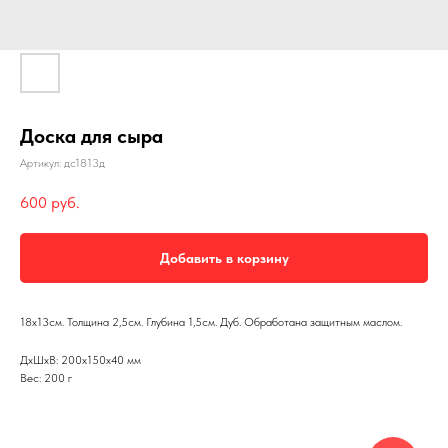
Доска для сыра
Артикул:
дс1813д
600
руб.
Добавить в корзину
18х13см. Толщина 2,5см. Глубина 1,5см. Дуб. Обработана защитным маслом.
ДxШxВ: 200x150x40 мм
Вес: 200 г